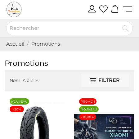
Accueil
Promotions
Promotions
FILTRER
Nom, A à Z
keyboard_arrow_down
NOUVEAU
PROMO !
-20%
NOUVEAU
- 10,00 €