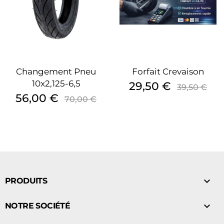
Changement Pneu
Forfait Crevaison
10x2,125-6,5
Prix
Prix
29,50 €
39,50 €
Prix
Prix
de
56,00 €
70,00 €
de
base
base

PRODUITS

NOTRE SOCIÉTÉ