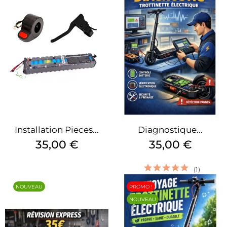
Installation Pieces...
Diagnostique...
Prix
Prix
35,00 €
35,00 €
(1)
NOUVEAU
PROMO !
NOUVEAU