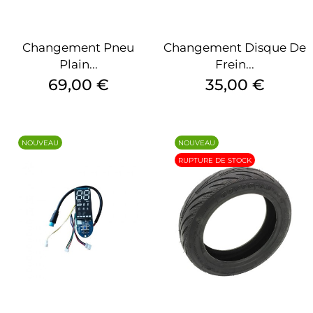
Changement Pneu
Changement Disque De
Plain...
Frein...
Prix
Prix
69,00 €
35,00 €
NOUVEAU
NOUVEAU
RUPTURE DE STOCK