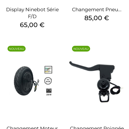
Display Ninebot Série
Changement Pneu...
F/D
Prix
85,00 €
Prix
65,00 €
NOUVEAU
NOUVEAU
Changement Moteur
Changement Poignée