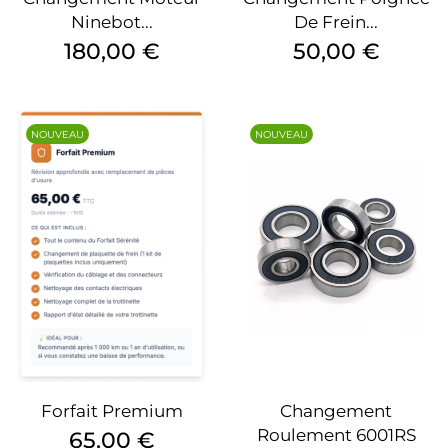
Ninebot...
De Frein...
Prix
Prix
180,00 €
50,00 €
NOUVEAU
NOUVEAU
Forfait Premium
Changement
Roulement 6001RS
Prix
65,00 €