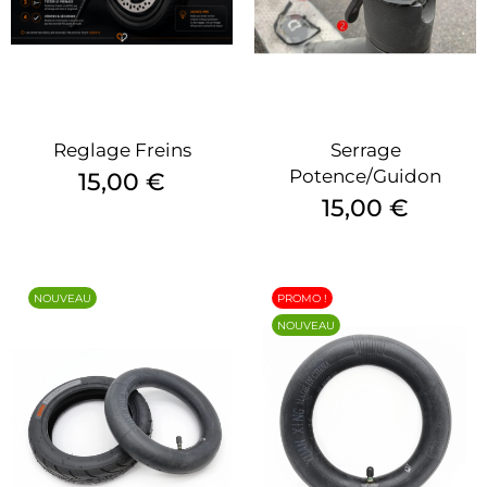
Reglage Freins
Serrage
Potence/guidon
Prix
15,00 €
Prix
15,00 €
NOUVEAU
PROMO !
NOUVEAU