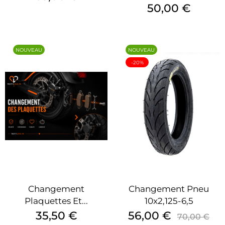
Prix
50,00 €
NOUVEAU
NOUVEAU
-20%
Changement
Changement Pneu
Plaquettes Et...
10x2,125-6,5
Prix
Prix
Prix
35,50 €
56,00 €
70,00 €