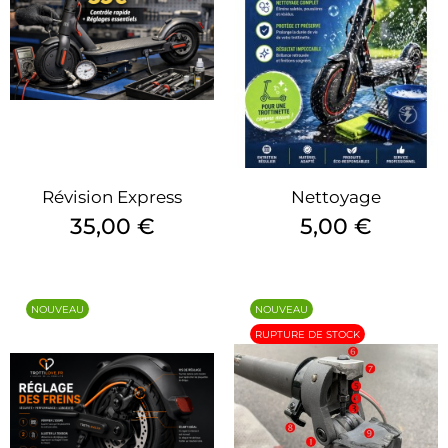
Révision Express
Nettoyage
Prix
Prix
35,00 €
5,00 €
NOUVEAU
NOUVEAU
RUPTURE DE STOCK