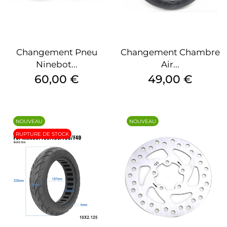
Changement Pneu
Changement Chambre
Ninebot...
Air...
Prix
Prix
60,00 €
49,00 €
NOUVEAU
NOUVEAU
RUPTURE DE STOCK