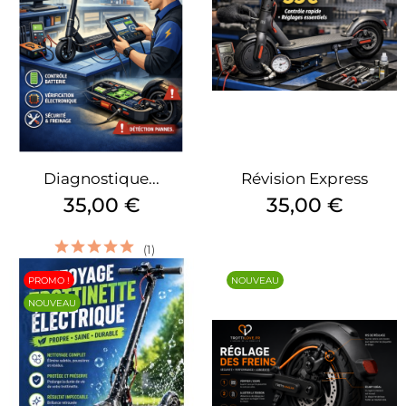
Diagnostique...
Révision Express
Prix
Prix
35,00 €
35,00 €
(1)
PROMO !
NOUVEAU
NOUVEAU