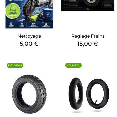
Nettoyage
Reglage Freins
Prix
Prix
5,00 €
15,00 €
NOUVEAU
NOUVEAU