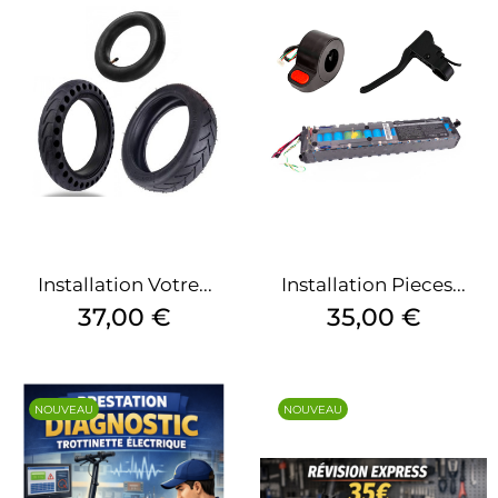
Installation Votre...
Installation Pieces...
Prix
Prix
37,00 €
35,00 €
NOUVEAU
NOUVEAU