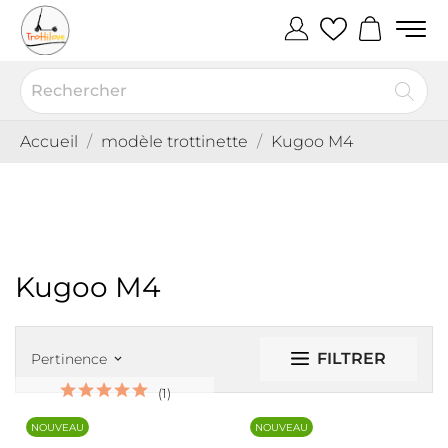
Accueil
modèle trottinette
Kugoo M4
Kugoo M4
FILTRER
Pertinence
keyboard_arrow_down
(1)
NOUVEAU
NOUVEAU