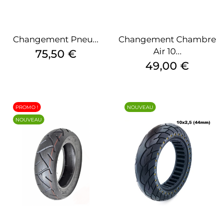
Changement Pneu...
Changement Chambre
Air 10...
Prix
75,50 €
Prix
49,00 €
PROMO !
NOUVEAU
NOUVEAU