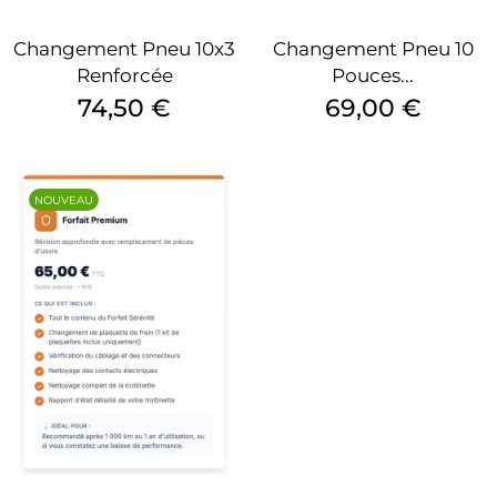
Changement Pneu 10x3
Changement Pneu 10
Renforcée
Pouces...
Prix
Prix
74,50 €
69,00 €
NOUVEAU