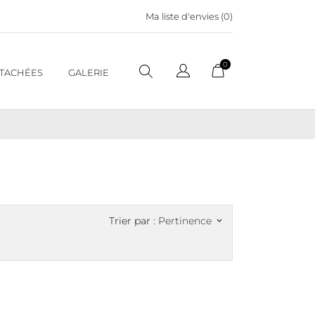
Ma liste d'envies (
0
)
0
ÉTACHÉES
GALERIE
Trier par :
Pertinence
keyboard_arrow_down