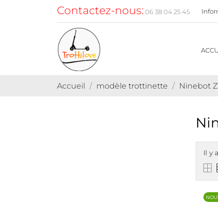
Contactez-nous:
Infor
06 38 04 25 45
HTTPS://TROTTILO
ACCU
Accueil
modèle trottinette
Ninebot Z
Nin
Il y 
NOU