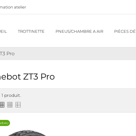
mation atelier
VE.FR/
EIL
TROTTINETTE
PNEUS/CHAMBRE A AIR
PIÈCES D
T3 Pro
ebot ZT3 Pro
a 1 produit.
VEAU