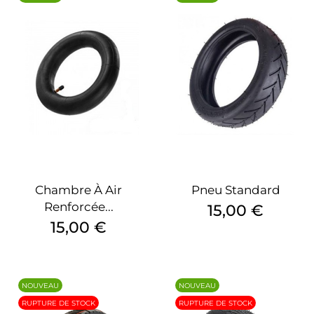
Chambre À Air
Pneu Standard
Renforcée...
Prix
15,00 €
Prix
15,00 €
NOUVEAU
NOUVEAU
RUPTURE DE STOCK
RUPTURE DE STOCK