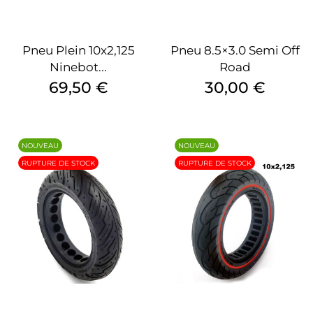
Pneu Plein 10x2,125
Pneu 8.5×3.0 Semi Off
Ninebot...
Road
Prix
Prix
69,50 €
30,00 €
NOUVEAU
NOUVEAU
RUPTURE DE STOCK
RUPTURE DE STOCK