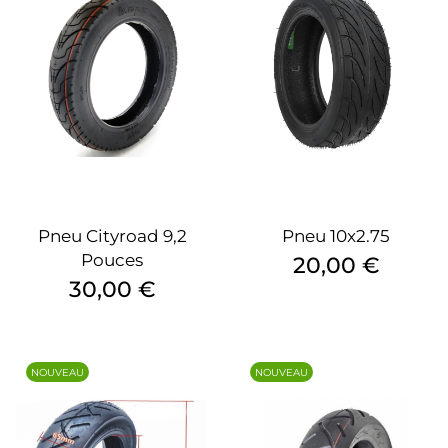
Pneu Cityroad 9,2
Pneu 10x2.75
Pouces
Prix
20,00 €
Prix
30,00 €
NOUVEAU
NOUVEAU