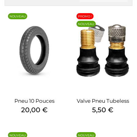
NOUVEAU
PROMO !
NOUVEAU
Pneu 10 Pouces
Valve Pneu Tubeless
Prix
Prix
20,00 €
5,50 €
NOUVEAU
NOUVEAU