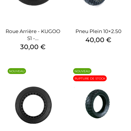
Roue Arrière - KUGOO
Pneu Plein 10×2.50
S1 -...
Prix
40,00 €
Prix
30,00 €
NOUVEAU
NOUVEAU
RUPTURE DE STOCK