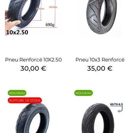
Pneu Renforcé 10X2.50
Pneu 10x3 Renforcé
Prix
Prix
30,00 €
35,00 €
NOUVEAU
NOUVEAU
RUPTURE DE STOCK