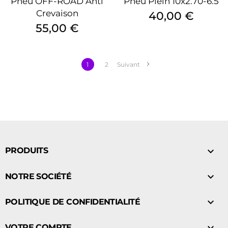
Pneu OFF-ROAD Anti
Pneu Plein 10x2.70-6.5
Crevaison
Prix
40,00 €
Prix
55,00 €

1
2
Suivant

PRODUITS

NOTRE SOCIÉTÉ

POLITIQUE DE CONFIDENTIALITÉ

VOTRE COMPTE