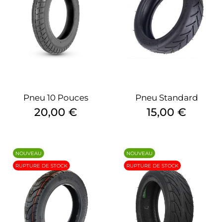
Pneu 10 Pouces
Pneu Standard
Prix
Prix
20,00 €
15,00 €
NOUVEAU
NOUVEAU
RUPTURE DE STOCK
RUPTURE DE STOCK