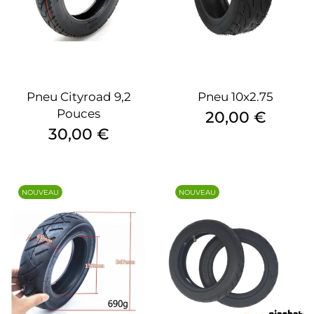
Pneu Cityroad 9,2
Pneu 10x2.75
Pouces
Prix
20,00 €
Prix
30,00 €
NOUVEAU
NOUVEAU