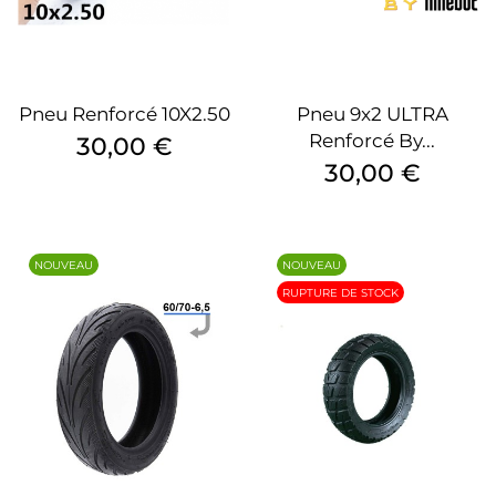
Pneu Renforcé 10X2.50
Pneu 9x2 ULTRA
Renforcé By...
Prix
30,00 €
Prix
30,00 €
NOUVEAU
NOUVEAU
RUPTURE DE STOCK