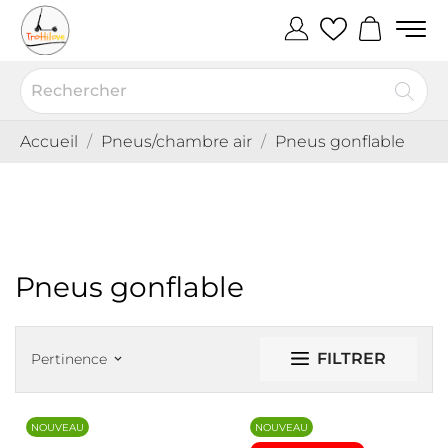
Accueil
Pneus/chambre air
Pneus gonflable
Pneus gonflable
FILTRER
Pertinence
keyboard_arrow_down
NOUVEAU
NOUVEAU