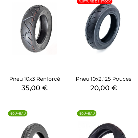
RUPTURE DE STOCK
Pneu 10x3 Renforcé
Pneu 10x2.125 Pouces
Prix
Prix
35,00 €
20,00 €
NOUVEAU
NOUVEAU