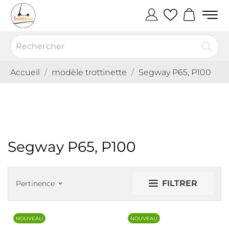
Accueil
modèle trottinette
Segway P65, P100
Segway P65, P100
FILTRER
Pertinence
keyboard_arrow_down
NOUVEAU
NOUVEAU