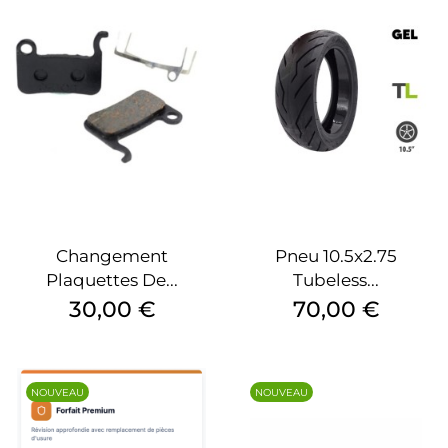
Changement
Pneu 10.5x2.75
Plaquettes De...
Tubeless...
Prix
Prix
30,00 €
70,00 €
NOUVEAU
NOUVEAU