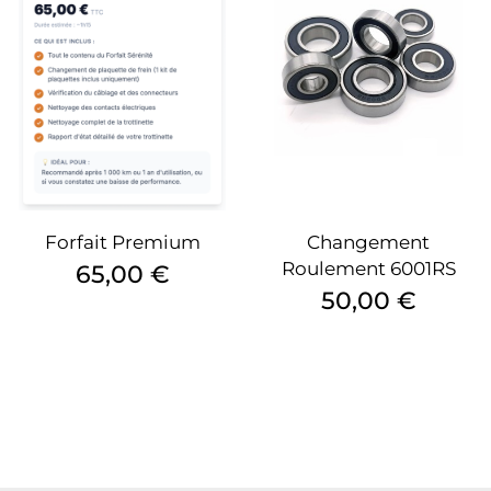
Forfait Premium
Changement
Roulement 6001RS
Prix
65,00 €
Prix
50,00 €