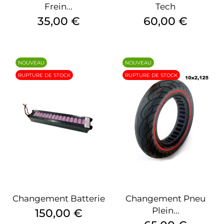
Frein...
Tech
Prix
Prix
35,00 €
60,00 €
NOUVEAU
NOUVEAU
RUPTURE DE STOCK
RUPTURE DE STOCK
Changement Batterie
Changement Pneu
Plein...
Prix
150,00 €