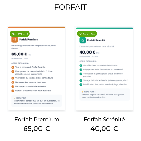
FORFAIT
NOUVEAU
NOUVEAU
Forfait Premium
Forfait Sérénité
Prix
Prix
65,00 €
40,00 €