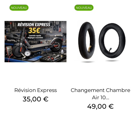
NOUVEAU
NOUVEAU
Révision Express
Changement Chambre
Air 10...
Prix
35,00 €
Prix
49,00 €