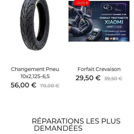
- 10,00 €
Changement Pneu
Forfait Crevaison
10x2,125-6,5
Prix
Prix
29,50 €
39,50 €
Prix
Prix
de
56,00 €
70,00 €
de
base
base
RÉPARATIONS LES PLUS
DEMANDÉES