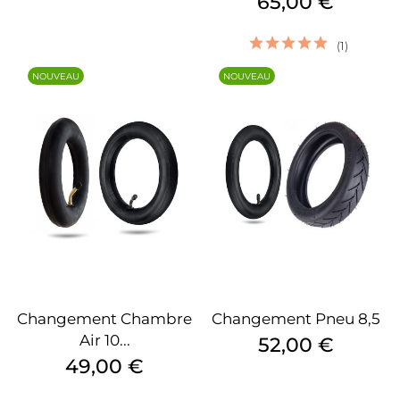
Prix
65,00 €
(1)
NOUVEAU
NOUVEAU
Changement Chambre
Changement Pneu 8,5
Air 10...
Prix
52,00 €
Prix
49,00 €