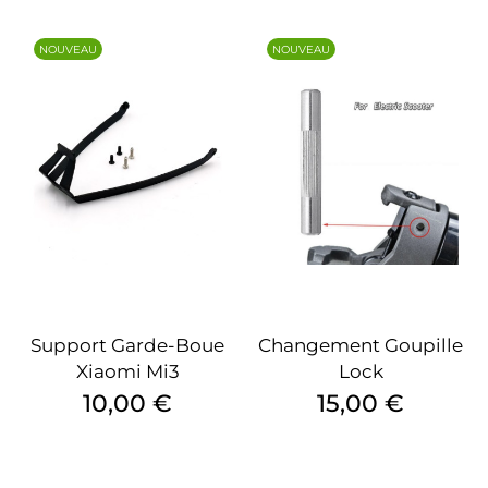
NOUVEAU
NOUVEAU
Support Garde-Boue
Changement Goupille
Xiaomi Mi3
Lock
Prix
Prix
10,00 €
15,00 €