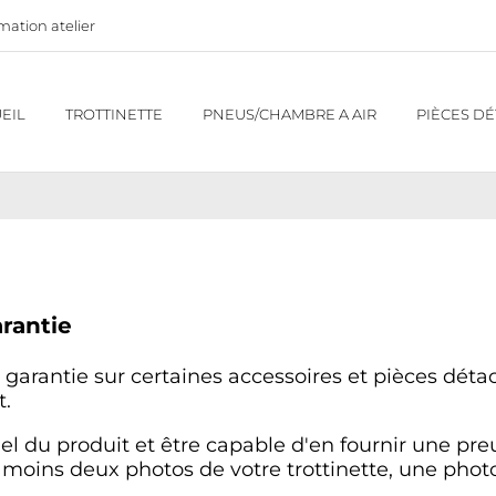
mation atelier
VE.FR/
EIL
TROTTINETTE
PNEUS/CHAMBRE A AIR
PIÈCES D
rantie
 garantie sur certaines accessoires et pièces détac
t.
nel du produit et être capable d'en fournir une pr
 moins deux photos de votre trottinette, une pho